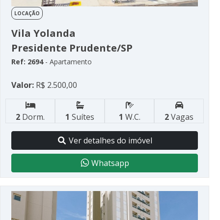
LOCAÇÃO
Vila Yolanda
Presidente Prudente/SP
Ref: 2694
- Apartamento
Valor:
R$ 2.500,00
2
Dorm.
1
Suítes
1
W.C.
2
Vagas
Ver detalhes do imóvel
Whatsapp