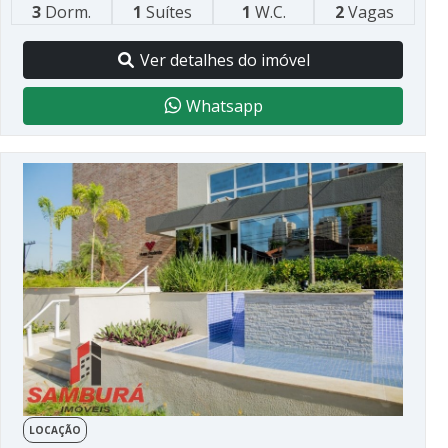
3
Dorm.
1
Suítes
1
W.C.
2
Vagas
Ver detalhes do imóvel
Whatsapp
LOCAÇÃO