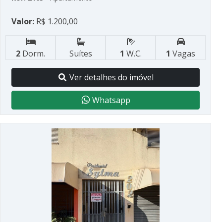
Valor:
R$ 1.200,00
2
Dorm.
Suítes
1
W.C.
1
Vagas
Ver detalhes do imóvel
Whatsapp