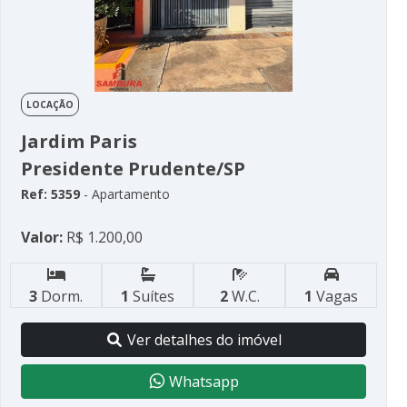
LOCAÇÃO
Jardim Paris
Presidente Prudente/SP
Ref: 5359
- Apartamento
Valor:
R$ 1.200,00
3
Dorm.
1
Suítes
2
W.C.
1
Vagas
Ver detalhes do imóvel
Whatsapp