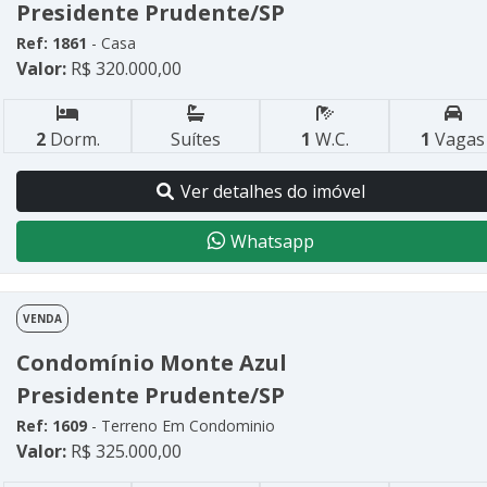
Presidente Prudente/SP
Ref: 1861
- Casa
Valor:
R$ 320.000,00
2
Dorm.
Suítes
1
W.C.
1
Vagas
Ver detalhes do imóvel
Whatsapp
VENDA
Condomínio Monte Azul
Presidente Prudente/SP
Ref: 1609
- Terreno Em Condominio
Valor:
R$ 325.000,00