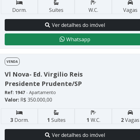
Dorm.
Suítes
W.C.
Vagas
Ver detalhes do imóvel
Whatsapp
VENDA
Vl Nova- Ed. Virgilio Reis
Presidente Prudente/SP
Ref: 1947
- Apartamento
Valor:
R$ 350.000,00
3
Dorm.
1
Suítes
1
W.C.
2
Vagas
Ver detalhes do imóvel