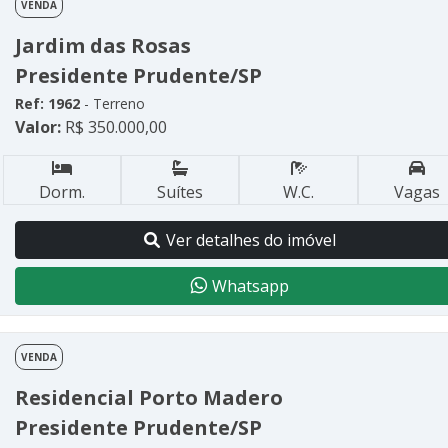
VENDA
Jardim das Rosas
Presidente Prudente/SP
Ref: 1962
- Terreno
Valor:
R$ 350.000,00
Dorm.
Suítes
W.C.
Vagas
Ver detalhes do imóvel
Whatsapp
VENDA
Residencial Porto Madero
Presidente Prudente/SP