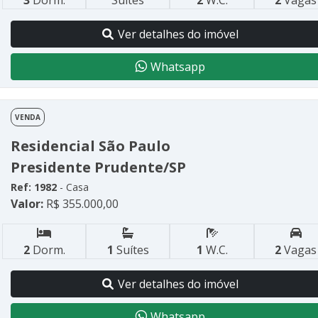
3
Dorm.
Suítes
2
W.C.
2
Vagas
Ver detalhes do imóvel
Whatsapp
VENDA
Residencial São Paulo
Presidente Prudente/SP
Ref: 1982
- Casa
Valor:
R$ 355.000,00
2
Dorm.
1
Suítes
1
W.C.
2
Vagas
Ver detalhes do imóvel
Whatsapp