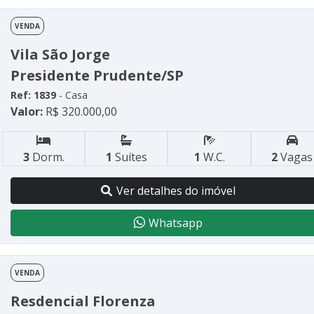
VENDA
Vila São Jorge
Presidente Prudente/SP
Ref: 1839
- Casa
Valor:
R$ 320.000,00
3
Dorm.
1
Suítes
1
W.C.
2
Vagas
Ver detalhes do imóvel
Whatsapp
VENDA
Resdencial Florenza